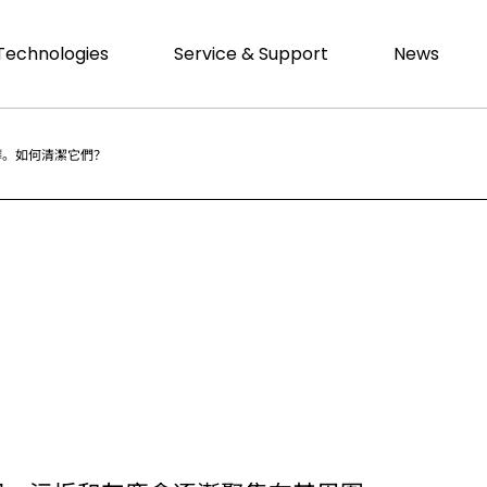
Technologies
Service & Support
News
髒。如何清潔它們？