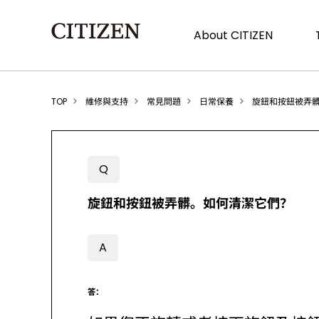
About CITIZEN
TOP
維修與支持
常見問題
日常保養
旋鈕和按鈕被弄
Q
旋鈕和按鈕被弄髒。如何清潔它們？
A
答：