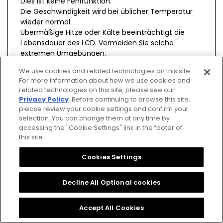
Dies ist keine Fehlfunktion.
Die Geschwindigkeit wird bei üblicher Temperatur
wieder normal.
Übermäßige Hitze oder Kälte beeinträchtigt die
Lebensdauer des LCD. Vermeiden Sie solche
extremen Umgebungen.
We use cookies and related technologies on this site.
For more information about how we use cookies and
related technologies on this site, please see our
Privacy Policy
. Before continuing to browse this site,
please review your cookie settings and confirm your
selection. You can change them at any time by
Privacy Policy
CSR Procurement Guideline
accessing the "Cookie Settings" link in the footer of
this site.
Cookies Settings
Cookies Settings
Citizen Group Privacy Policy
Decline All Optional cookies
Copyright Citizen Watch Co., Ltd.
All Rights Reserved.
Accept All Cookies