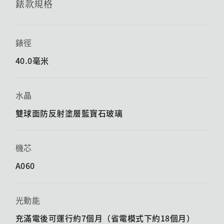
錶款規格
錶徑
40.0毫米
水晶
雙球面防反射塗層藍寶石玻璃
機芯
A060
光動能
充滿電後可運行約7個月（省電模式下約18個月）