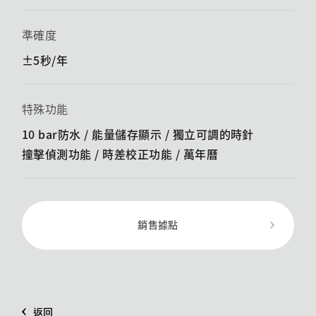
準確度
±5秒/年
特殊功能
10 bar防水 / 能量儲存顯示 / ​​獨立可調的時針
撞擊偵測功能 / ​​時差校正功能 / 萬年曆
銷售據點
返回