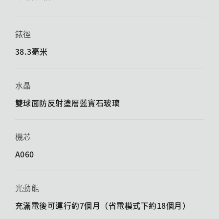
錶徑
38.3毫米
水晶
雙球面防反射塗層藍寶石玻璃
機芯
A060
光動能
充滿電後可運行約7個月（省電模式下約18個月）