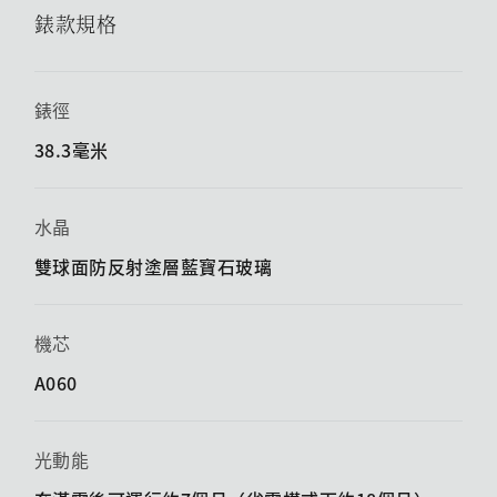
錶款規格
錶徑
38.3毫米
水晶
雙球面防反射塗層藍寶石玻璃
機芯
A060
光動能