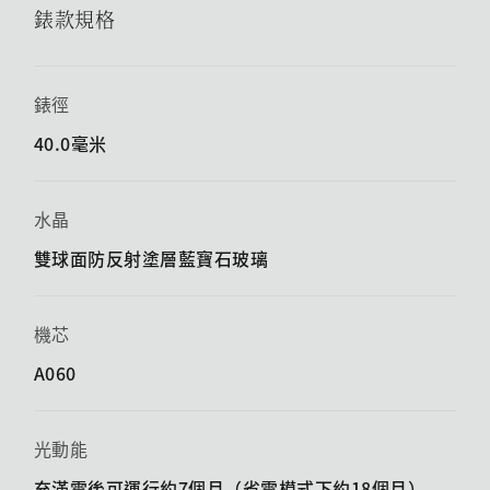
錶款規格
錶徑
40.0毫米
水晶
雙球面防反射塗層藍寶石玻璃
機芯
A060
光動能
充滿電後可運行約7個月（省電模式下約18個月）