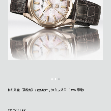
和紙錶盤（雲龍紙）/ 超級鈦™ / 鱷魚皮錶帶（LWG 認證）
錶款規格