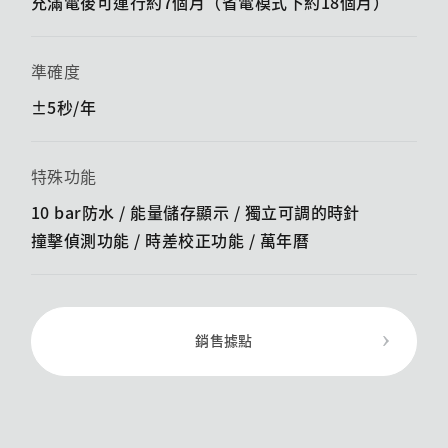
充滿電後可運行約7個月（省電模式下約18個月）
準確度
±5秒/年
特殊功能
10 bar防水 / 能量儲存顯示 / ​​獨立可調的時針
撞擊偵測功能 / ​​時差校正功能 / 萬年曆
銷售據點