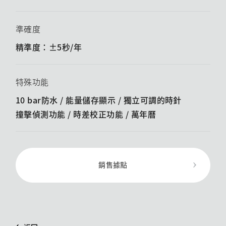
準確度
精準度：±5秒/年
特殊功能
10 bar防水 / 能量儲存顯示 / ​​獨立可調的時針
撞擊偵測功能 / ​​時差校正功能 / 萬年曆
銷售據點