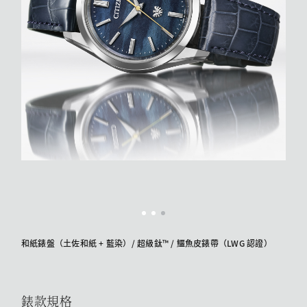
和紙錶盤（土佐和紙 + 藍染）/ 超級鈦™ / 鱷魚皮錶帶（LWG 認證）
錶款規格