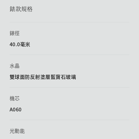
錶款規格
錶徑
40.0毫米
水晶
雙球面防反射塗層藍寶石玻璃
機芯
A060
光動能