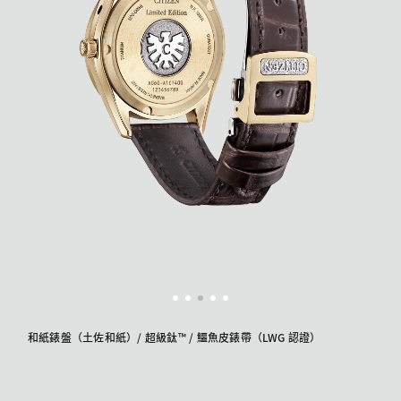
和紙錶盤（土佐和紙）/ 超級鈦™ / 鱷魚皮錶帶（LWG 認證）