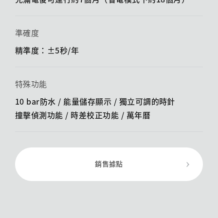
準確度
精準度：±5秒/年
特殊功能
10 bar防水 / 能量儲存顯示 / ​​獨立可調的時針
撞擊偵測功能 / ​​時差校正功能 / 萬年曆
銷售據點