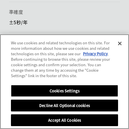
準確度
±5秒/年
特殊功能
We use cookies and related technologies on this site. For
more information about how we use cookies and related
10 bar防水 / 能量儲存顯示 / ​​獨立可調的時針
technologies on this site, please see our
Privacy Policy
.
Before continuing to browse this site, please review your
撞擊偵測功能 / ​​時差校正功能 / 萬年曆
cookie settings and confirm your selection. You can
change them at any time by accessing the "Cookie
Settings" link in the footer of this site.
銷售據點
Cookies Settings
Decline All Optional cookies
Accept All Cookies
銷售據點
MENU
返回