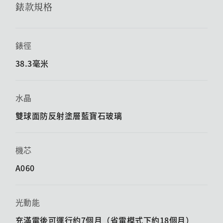
錶款規格
錶徑
38.3毫米
水晶
雙球面防反射塗層藍寶石玻璃
機芯
A060
光動能
充滿電後可運行約7個月（省電模式下約18個月）