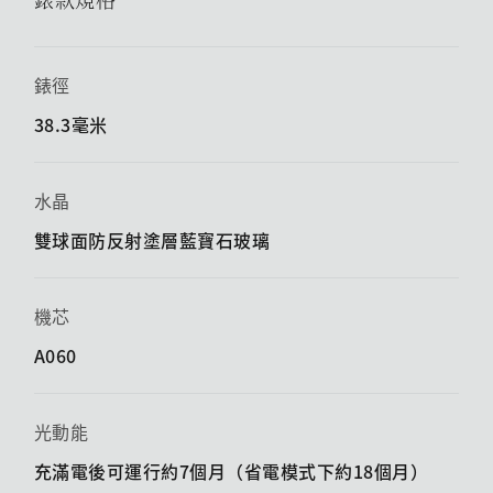
錶徑
38.3毫米
水晶
雙球面防反射塗層藍寶石玻璃
機芯
A060
光動能
充滿電後可運行約7個月（省電模式下約18個月）