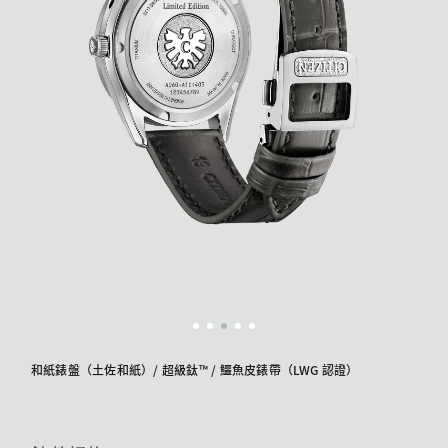
和紙錶盤（土佐和紙）/ 超級鈦™ / 鱷魚皮錶帶（LWG 認證）