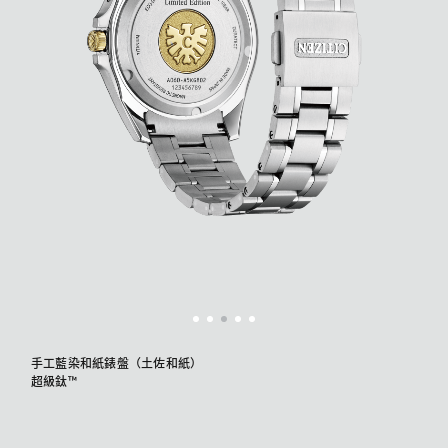
手工藍染和紙錶盤（土佐和紙）
超級鈦™