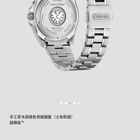
手工草木染綠色和紙錶盤（土佐和紙）
​超級鈦™