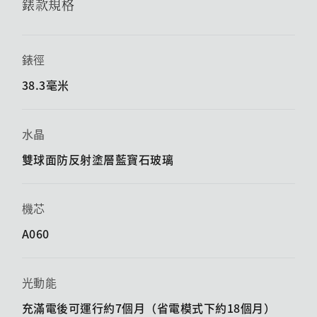
錶款規格
錶徑
38.3毫米
水晶
雙球面防反射塗層藍寶石玻璃
機芯
A060
光動能
充滿電後可運行約7個月（省電模式下約18個月）