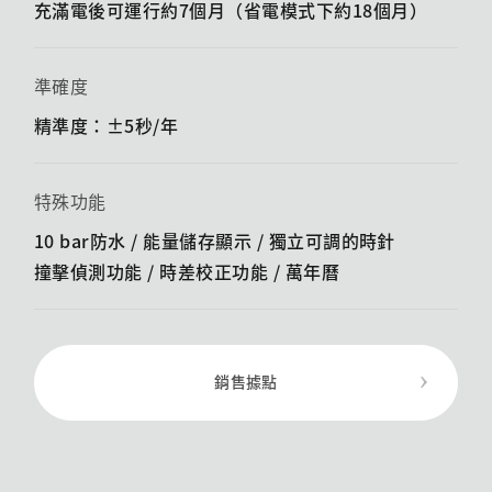
充滿電後可運行約7個月（省電模式下約18個月）
準確度
精準度：±5秒/年
特殊功能
10 bar防水 / 能量儲存顯示 / ​​獨立可調的時針
撞擊偵測功能 / ​​時差校正功能 / 萬年曆
銷售據點