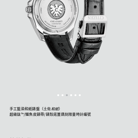
手工藍染和紙錶盤（土佐
和紙
）
超級鈦™/鱷魚皮錶帶/錶殼底蓋鐫刻限量時計編號