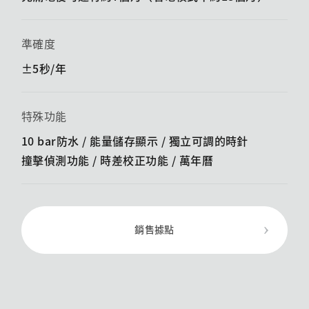
準確度
±5秒/年
特殊功能
10 bar防水 / 能量儲存顯示 / ​​獨立可調的時針
撞擊偵測功能 / ​​時差校正功能 / 萬年曆
銷售據點