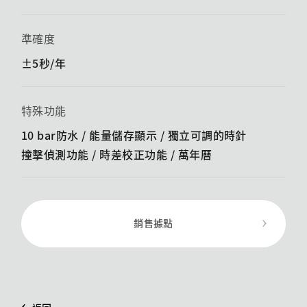
準確度
±5秒/年
特殊功能
10 bar防水 / 能量儲存顯示 / ​​獨立可調的時針
撞擊偵測功能 / ​​時差校正功能 / 萬年曆
銷售據點