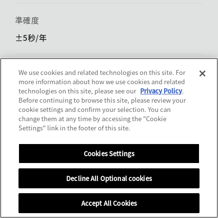
準確度
±5秒/年
特殊功能
We use cookies and related technologies on this site. For
more information about how we use cookies and related
10 bar防水 / 能量儲存顯示 / ​​獨立可調的時針
technologies on this site, please see our
Privacy Policy
.
Before continuing to browse this site, please review your
撞擊偵測功能 / ​​時差校正功能 / 萬年曆
cookie settings and confirm your selection. You can
change them at any time by accessing the "Cookie
Settings" link in the footer of this site.
銷售據點
Cookies Settings
Decline All Optional cookies
Accept All Cookies
銷售據點
MENU
返回