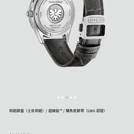
和紙錶盤（土佐和紙）/ 超級鈦™ / 鱷魚皮錶帶（LWG 認證）