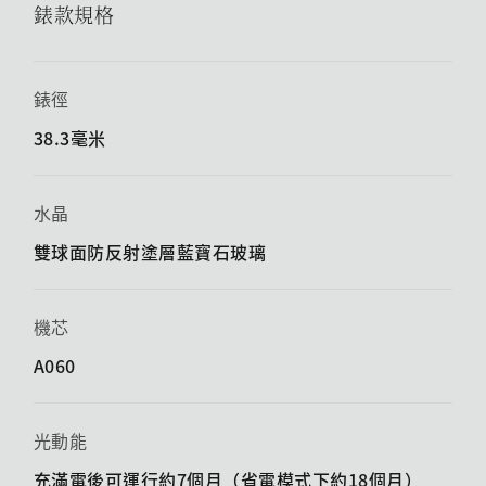
錶款規格
錶徑
38.3毫米
水晶
雙球面防反射塗層藍寶石玻璃
機芯
A060
光動能
充滿電後可運行約7個月（省電模式下約18個月）