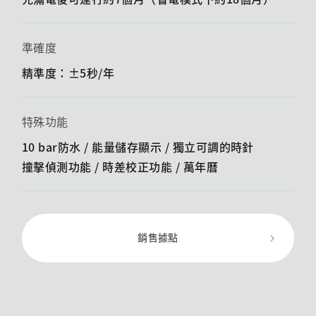
準確度
精準度：±5秒/年
特殊功能
10 bar防水 / 能量儲存顯示 / ​​獨立可調的時針
撞擊偵測功能 / ​​時差校正功能 / 萬年曆
銷售據點