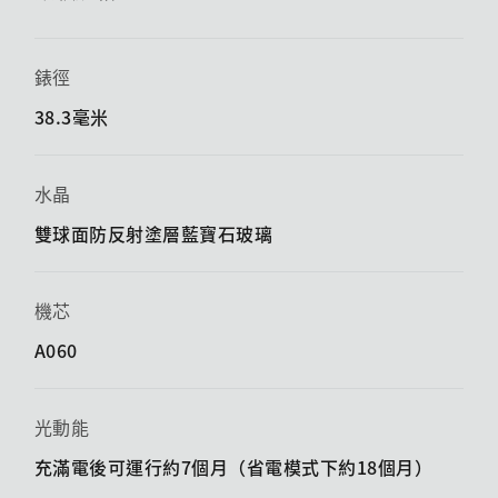
錶徑
38.3毫米
水晶
雙球面防反射塗層藍寶石玻璃
機芯
A060
光動能
充滿電後可運行約7個月（省電模式下約18個月）