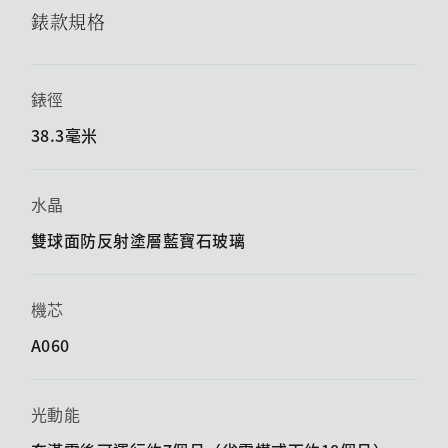
錶款規格
錶徑
38.3毫米
水晶
雙球面防反射塗層藍寶石玻璃
機芯
A060
光動能