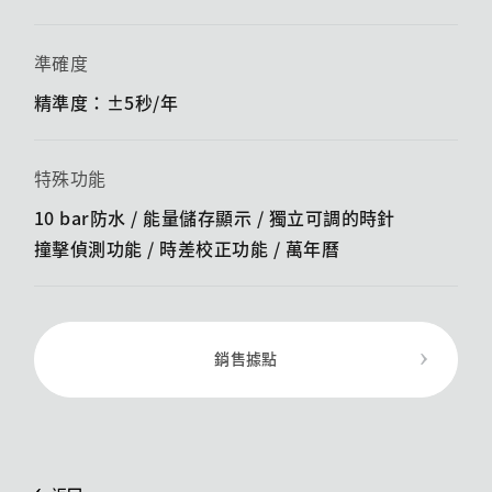
準確度
精準度：±5秒/年
特殊功能
10 bar防水 / 能量儲存顯示 / ​​獨立可調的時針
撞擊偵測功能 / ​​時差校正功能 / 萬年曆
銷售據點