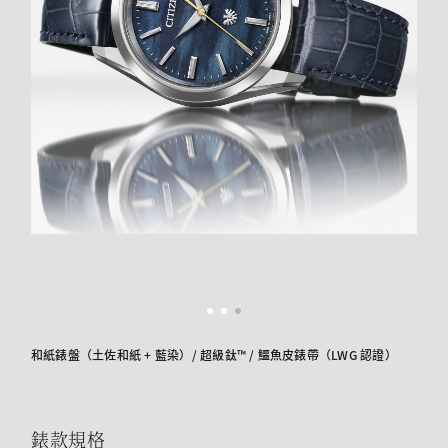
和紙錶盤（土佐和紙 + 藍染）/ 超級鈦™ / 鱷魚皮錶帶（LWG 認證）
錶款規格