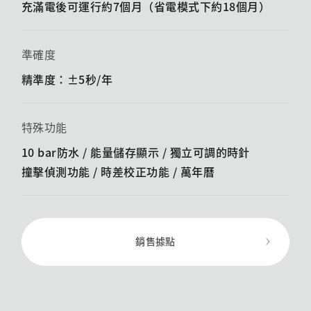
充滿電後可運行約7個月（省電模式下約18個月）
準確度
精準度：±5秒/年
特殊功能
10 bar防水 / 能量儲存顯示 / ​​獨立可調的時針
撞擊偵測功能 / ​​時差校正功能 / 萬年曆
銷售據點