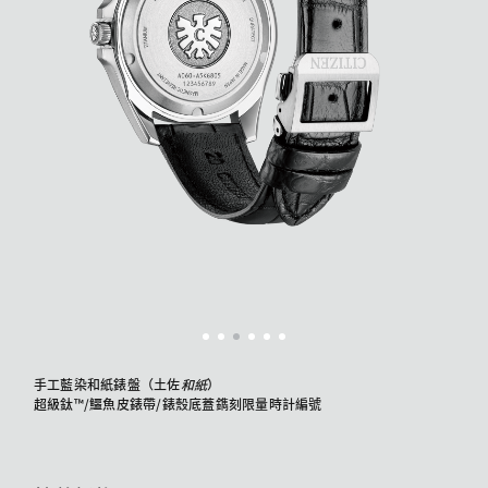
手工藍染和紙錶盤（土佐
和紙
）
超級鈦™/鱷魚皮錶帶/錶殼底蓋鐫刻限量時計編號