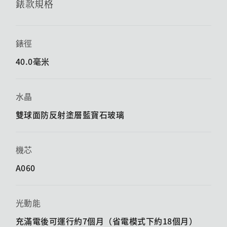
錶款規格
錶徑
40.0毫米
水晶
雙球面防反射塗層藍寶石玻璃
機芯
A060
光動能
充滿電後可運行約7個月（省電模式下約18個月）