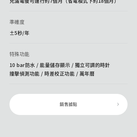
充滿電後可運行約7個月（省電模式下約18個月）
準確度
±5秒/年
特殊功能
10 bar防水 / 能量儲存顯示 / ​​獨立可調的時針
撞擊偵測功能 / ​​時差校正功能 / 萬年曆
銷售據點