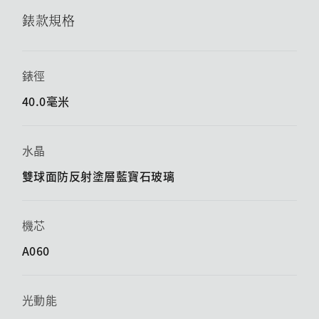
錶款規格
錶徑
40.0毫米
水晶
雙球面防反射塗層藍寶石玻璃
機芯
A060
光動能