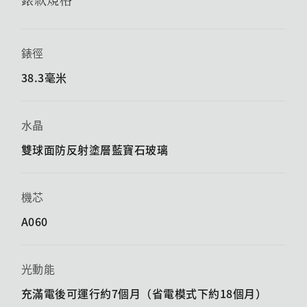
錶徑
38.3毫米
水晶
雙球面防反射塗層藍寶石玻璃
機芯
A060
光動能
充滿電後可運行約7個月（省電模式下約18個月）