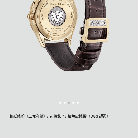
和紙錶盤（土佐和紙）/ 超級鈦™ / 鱷魚皮錶帶（LWG 認證）