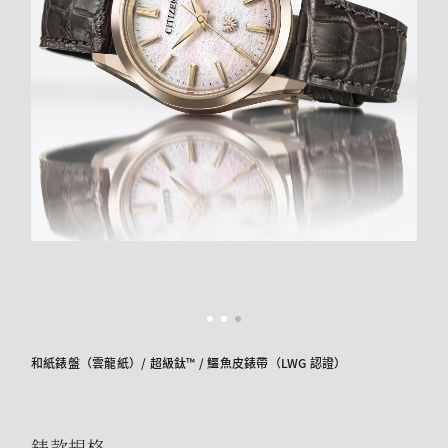
和紙錶盤（雲龍紙）/ 超級鈦™ / 鱷魚皮錶帶（LWG 認證）
錶款規格