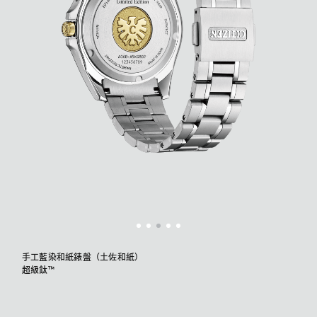
手工藍染和紙錶盤（土佐和紙）
超級鈦™