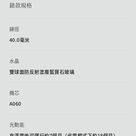
錶款規格
錶徑
40.0毫米
水晶
雙球面防反射塗層藍寶石玻璃
機芯
A060
光動能
充滿電後可運行約7個月（省電模式下約18個月）