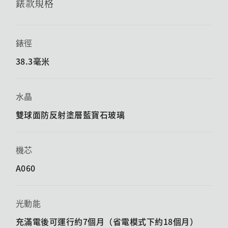
錶款規格
錶徑
38.3毫米
水晶
雙球面防反射塗層藍寶石玻璃
機芯
A060
光動能
充滿電後可運行約7個月（省電模式下約18個月）