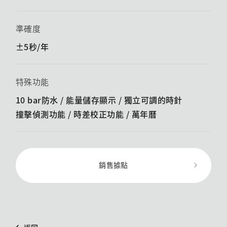
準確度
±5秒/年
特殊功能
10 bar防水 / 能量儲存顯示 / ​​獨立可調的時針
撞擊偵測功能 / ​​時差校正功能 / 萬年曆
銷售據點