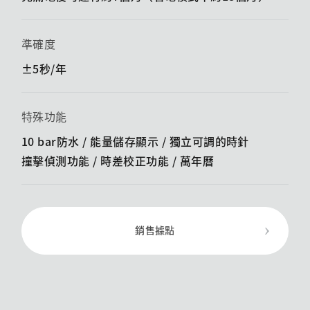
準確度
±5秒/年
特殊功能
10 bar防水 / 能量儲存顯示 / ​​獨立可調的時針
撞擊偵測功能 / ​​時差校正功能 / 萬年曆
銷售據點