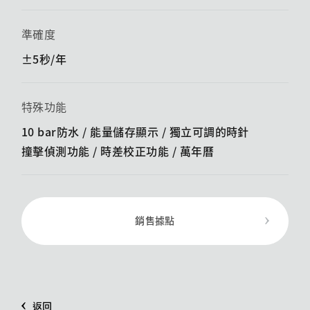
準確度
±5秒/年
特殊功能
10 bar防水 / 能量儲存顯示 / ​​獨立可調的時針
撞擊偵測功能 / ​​時差校正功能 / 萬年曆
銷售據點
返回