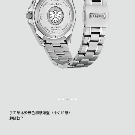
手工草木染綠色和紙錶盤（土佐和紙）
​超級鈦™