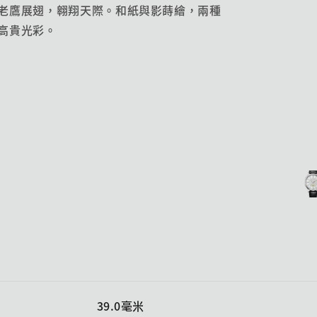
老鷹展翅，翱翔天際。和紙與影蒔繪，兩種
高貴光彩。
39.0毫米