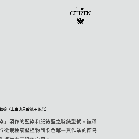
和紙錶盤（土佐典具貼紙＋藍染）
染」製作的藍染和紙錶盤之腕錶型號。被稱
行從栽種靛藍植物到染色等一貫作業的德島
細進行手工染色而成。