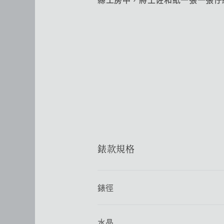
錶款規格
錶徑
水晶