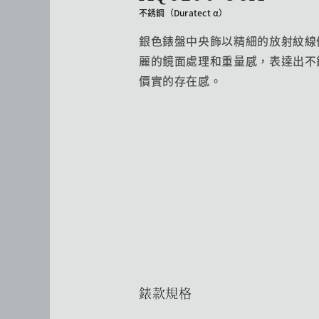
不銹鋼（Duratect α）
銀色錶盤中央飾以精細的放射紋線
麗的鏡面處理和重量感，表達出不
價實的存在感。
錶款規格