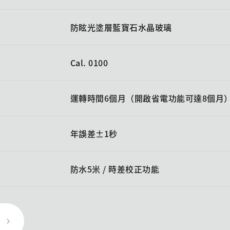
防眩光塗層藍寶石水晶玻璃
Cal. 0100
運轉時間6個月（開啟省電功能可達8個月
年誤差±1秒
防水5米 / 時差校正功能