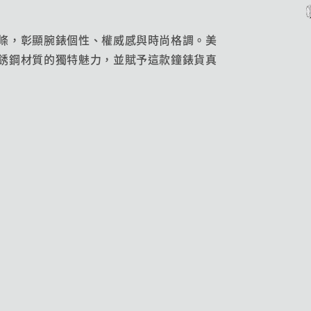
條，彰顯腕錶個性、權威感與時尚格調。美
銹鋼材質的獨特魅力，並賦予這款鐘錶貨真