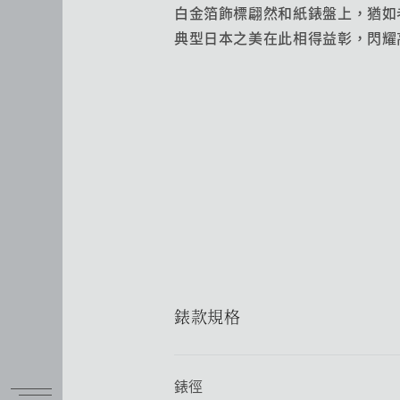
白金箔飾標翩然和紙錶盤上，猶如
典型日本之美在此相得益彰，閃耀
錶款規格
錶徑