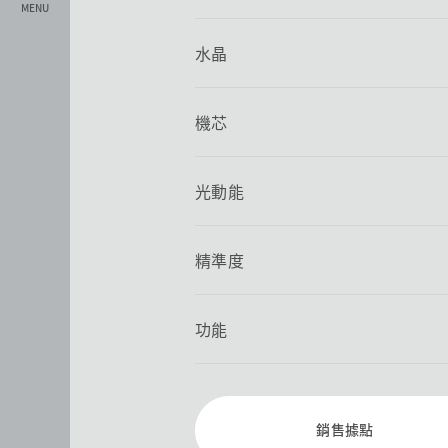
MENU
水晶
機芯
光動能
精準度
功能
銷售據點