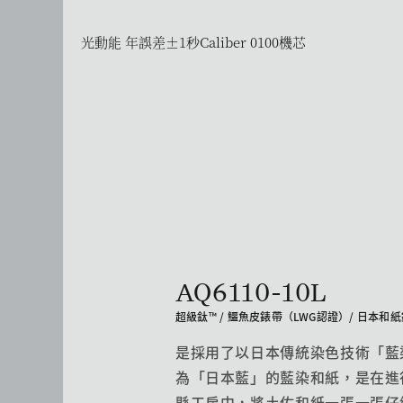
光動能 年誤差±1秒
Caliber 0100機芯
AQ6110-10L
超級鈦™ / 鱷魚皮錶帶（LWG認證）/ 日本
是採用了以日本傳統染色技術「藍
為「日本藍」的藍染和紙，是在進
縣工房中，將土佐和紙一張一張仔