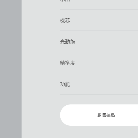
機芯
光動能
精準度
功能
銷售據點