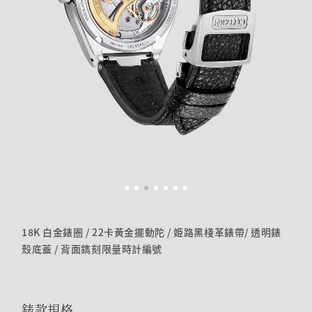
18K 白金錶圈 / 22卡黃金擺動陀 / 姫路黑棧革錶帶/ 透明錶
殼底蓋 / 背面鐫刻限量時計編號
錶款規格