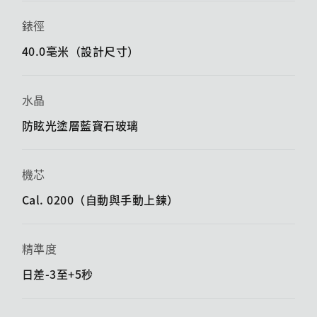
錶徑
40.0毫米（設計尺寸）
水晶
防眩光塗層藍寶石玻璃
機芯
Cal. 0200（自動與手動上鍊）
精準度
日差-3至+5秒