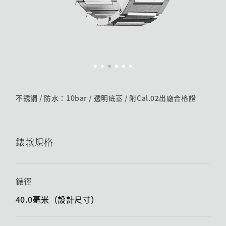
不銹鋼 / 防水：10bar / 透明底蓋 /​ 附Cal.02出廠合格證
錶款規格
錶徑
40.0毫米（設計尺寸）