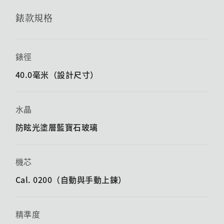
錶款規格
錶徑
40.0毫米（設計尺寸）
水晶
防眩光塗層藍寶石玻璃
機芯
Cal. 0200（自動與手動上鍊）
精準度