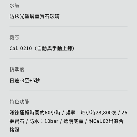
水晶
防眩光塗層藍寶石玻璃
機芯
Cal. 0210（自動與手動上鍊）
精準度
日差-3至+5秒
特色功能
滿鍊運轉時間約60小時 / 頻率：每小時28,800次 / 26
顆寶石 / 防水：10bar / 透明底蓋 /​ 附Cal.02出廠合
格證