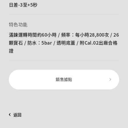
日差-3至+5秒
特色功能
滿鍊運轉時間約60小時 / 頻率：每小時28,800次 / 26
顆寶石 / 防水：5bar / 透明底蓋 /​ 附Cal.02出廠合格
證
銷售據點
返回