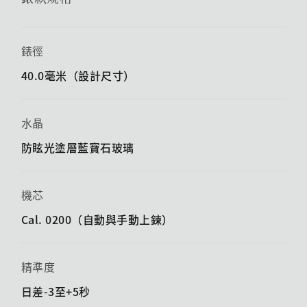
錶徑
40.0毫米（設計尺寸）
水晶
防眩光塗層藍寶石玻璃
機芯
Cal. 0200（自動與手動上鍊）
精準度
日差-3至+5秒