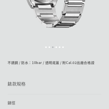
不銹鋼 / 防水：10bar / 透明底蓋 /​ 附Cal.02出廠合格證
錶款規格
錶徑