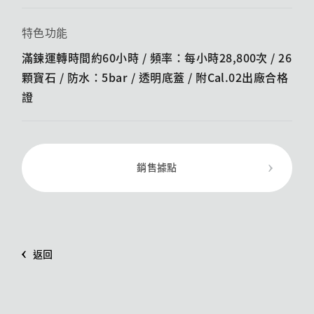
特色功能
滿鍊運轉時間約60小時 / 頻率：每小時28,800次 / 26
顆寶石 / 防水：5bar / 透明底蓋 /​ 附Cal.02出廠合格
證
銷售據點
返回