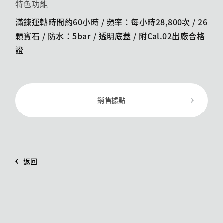
特色功能
滿鍊運轉時間約60小時 / 頻率：每小時28,800次 / 26
顆寶石 / 防水：5bar / 透明底蓋 /​ 附Cal.02出廠合格
證
銷售據點
返回