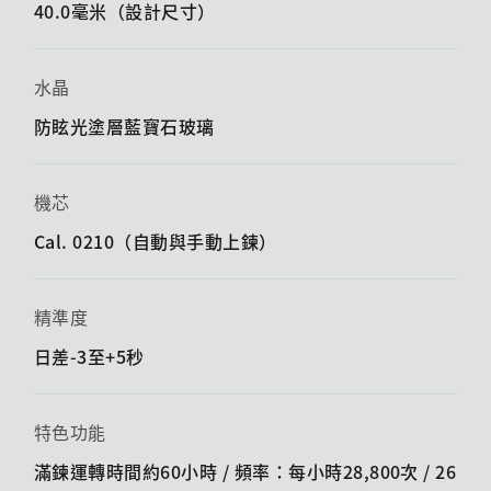
40.0毫米（設計尺寸）
水晶
防眩光塗層藍寶石玻璃
機芯
Cal. 0210（自動與手動上鍊）
精準度
日差-3至+5秒
特色功能
滿鍊運轉時間約60小時 / 頻率：每小時28,800次 / 26