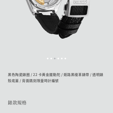
黑色陶瓷錶圈 / 22 卡黃金擺動陀 / 姬路黑棧革錶帶 / 透明錶
殼底蓋 /​ 背面鐫刻限量時計編號
錶款規格