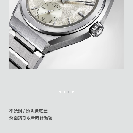
不銹鋼 / 透明錶底蓋
背面鐫刻限量時計編號