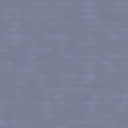
DESTINATION #03
DESTINATION #04
PHUKET
LA GRANDE
BARRIÈRE DE CORAIL
DESTINATION #05
DESTINATION #06
LES FIDJI
HAWAÏ