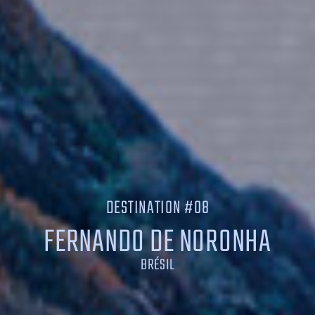
GLOBAL
ENGLISH
TRADITIONAL CHINESE
繁體中文
SIMPLIFIED CHINESE
简体中文
GERMAN
DESTINATION #08
DEUTSCH
FERNANDO DE NORONHA
ITALIAN
ITALIANO
BRÉSIL
SPANISH
ESPAÑOL