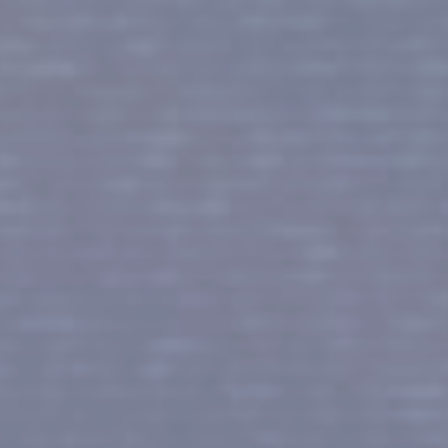
LES HISTOIRES DE
8 OCÉANS
DESTINATION #01
DESTINATION #02
CHARM EL-CHEIKH
LES MALDIVES