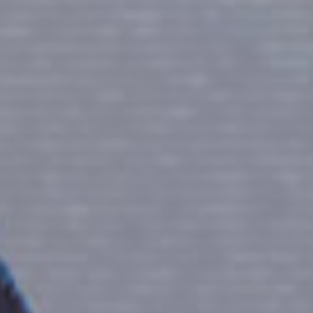
PAGE D’ACCUEIL
1
ÉPISODE
ER
2
ÉPISODE
3
ÉPISODE
E
E