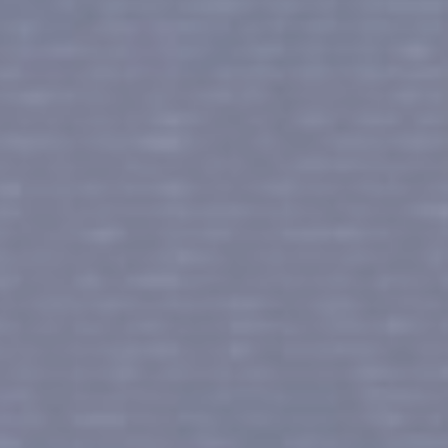
DESTINATION #07
DESTINATION #08
LES GALÁPAGOS
FERNANDO DE NORONHA
À PROPOS DU PRODUIT