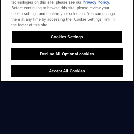
technologies on this site, please see our
Privacy Policy
.
Before continuing to browse this site, please review your
cookie settings and confirm your selection. You can change
them at any time by accessing the "Cookie Settings" link in
the footer of this site.
Cookies Settings
Decline All Optional cookies
FERNANDO
DE LHX*NT
Accept All Cookies
01
02
PRÉCÉDENTE
SUIVANTE