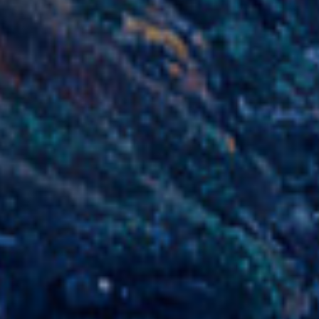
FRENCH
FRANÇAIS
PROMASTER
SITE DÉDIÉ
CITIZEN
SITE GÉNÉRAL
CITIZEN
RÉSEAU MONDIAL