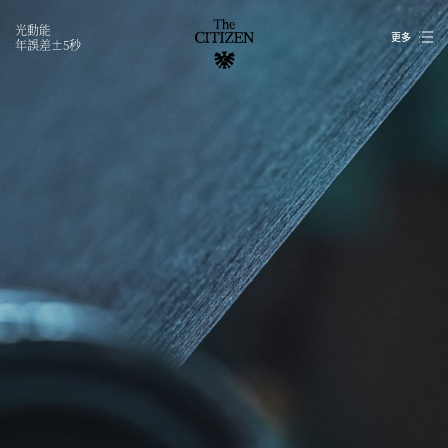
光動能
更多
年誤差±5秒