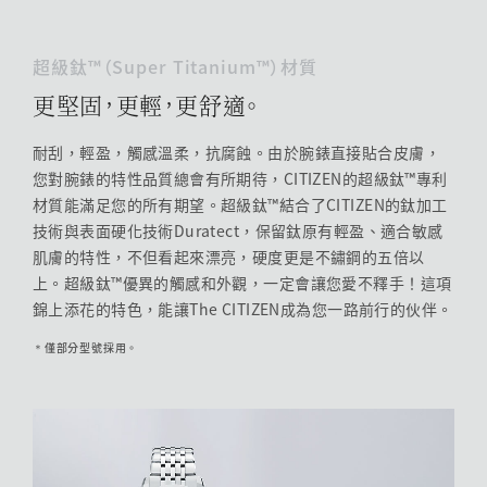
超級鈦™（Super Titanium™）材質
更堅固，更輕，更舒適。
耐刮，輕盈，觸感溫柔，抗腐蝕。由於腕錶直接貼合皮膚，
您對腕錶的特性品質總會有所期待，CITIZEN的超級鈦™專利
材質能滿足您的所有期望。超級鈦™結合了CITIZEN的鈦加工
技術與表面硬化技術Duratect，保留鈦原有輕盈、適合敏感
肌膚的特性，不但看起來漂亮，硬度更是不鏽鋼的五倍以
上。超級鈦™優異的觸感和外觀，一定會讓您愛不釋手！這項
錦上添花的特色，能讓The CITIZEN成為您一路前行的伙伴。
僅部分型號採用。