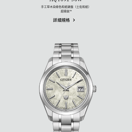
手工草木染綠色和紙錶盤（土佐和紙）
超級鈦™
詳細規格