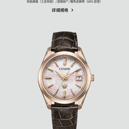
和紙錶盤（土佐和紙）/ 超級鈦™ / 鱷魚皮錶帶（LWG 認證）
詳細規格