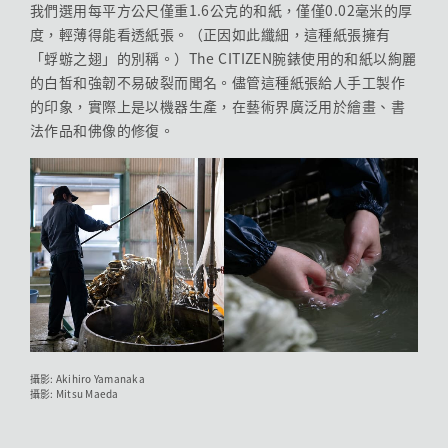
我們選用每平方公尺僅重1.6公克的和紙，僅僅0.02毫米的厚
度，輕薄得能看透紙張。（正因如此纖細，這種紙張擁有
「蜉蝣之翅」的別稱。）The CITIZEN腕錶使用的和紙以絢麗
的白皙和強韌不易破裂而聞名。儘管這種紙張給人手工製作
的印象，實際上是以機器生產，在藝術界廣泛用於繪畫、書
法作品和佛像的修復。
攝影: Akihiro Yamanaka
攝影: Mitsu Maeda