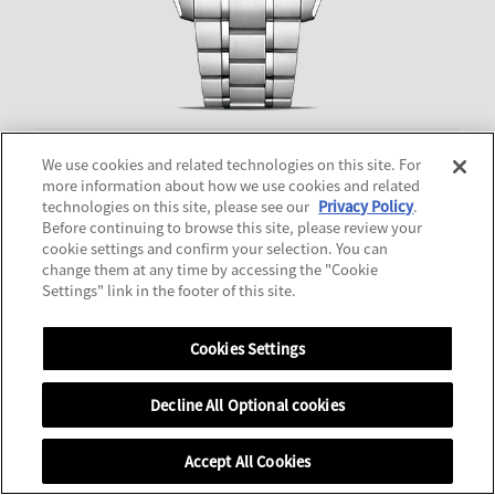
AQ4091-56M
We use cookies and related technologies on this site. For
more information about how we use cookies and related
超級鈦™ / 日本和紙錶盤（土佐典具貼紙＋藍染）
technologies on this site, please see our
Privacy Policy
.
詳細規格
Before continuing to browse this site, please review your
cookie settings and confirm your selection. You can
change them at any time by accessing the "Cookie
Settings" link in the footer of this site.
Cookies Settings
Decline All Optional cookies
Accept All Cookies
銷售據點
MENU