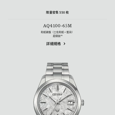
限量發售 550 枚
AQ4100-65M
和紙錶盤（土佐和紙 + 藍染）
超級鈦™
詳細規格