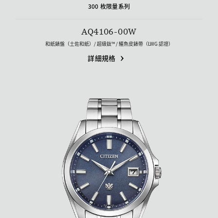
300 枚限量系列
AQ4106-00W
和紙錶盤（土佐和紙）/ 超級鈦™ / 鱷魚皮錶帶（LWG 認證）
詳細規格