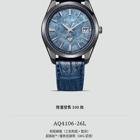
限量發售 300 枚
AQ4106-26L
和紙錶盤（土佐和紙 + 藍染）
超級鈦™ / 鱷魚皮錶帶（LWG 認證）