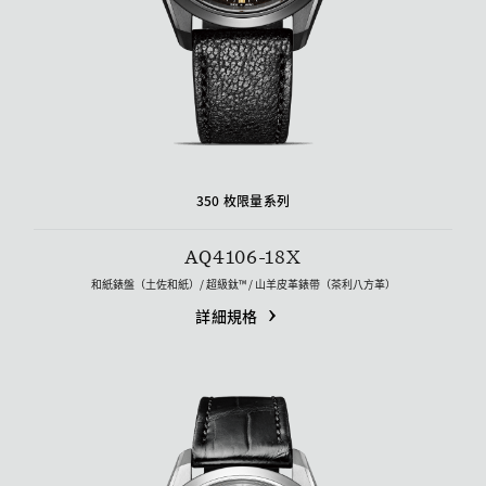
350 枚限量系列
AQ4106-18X
和紙錶盤（土佐和紙）/ 超級鈦™ / 山羊皮革錶帶（茶利八方革）
詳細規格