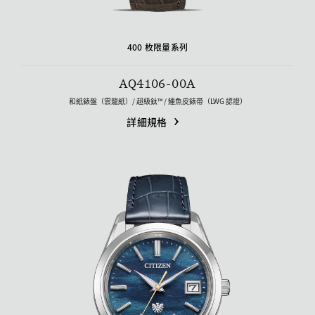
400 枚限量系列
AQ4106-00A
和紙錶盤（雲龍紙）/ 超級鈦™ / 鱷魚皮錶帶（LWG 認證）
詳細規格