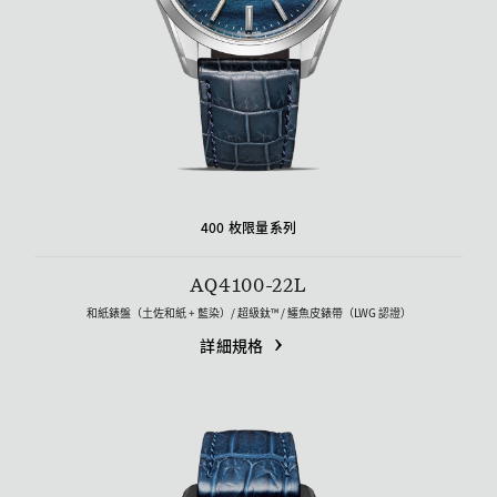
400 枚限量系列
AQ4100-22L
和紙錶盤（土佐和紙 + 藍染）/ 超級鈦™ / 鱷魚皮錶帶（LWG 認證）
詳細規格