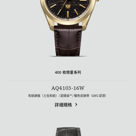
400 枚限量系列
AQ4103-16W
和紙錶盤（土佐和紙）/ 超級鈦™ / 鱷魚皮錶帶（LWG 認證）
詳細規格