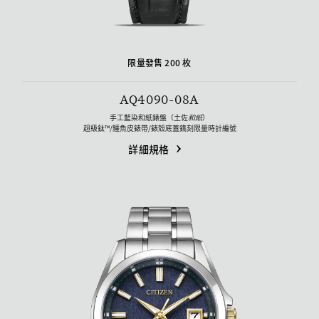
限量發售 200 枚
AQ4090-08A
手工藍染和紙錶盤（土佐
和紙
）
超級鈦™/鱷魚皮錶帶/錶殼底蓋鐫刻限量時計編號
詳細規格