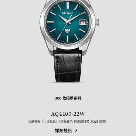
300 枚限量系列
AQ4100-22W
和紙錶盤（土佐和紙）/ 超級鈦™ / 鱷魚皮錶帶（LWG 認證）
詳細規格