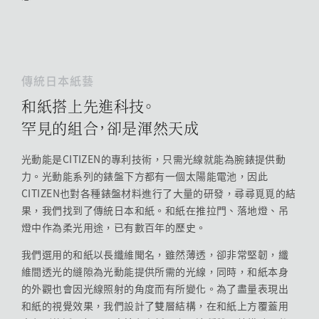
傳統日本紙藝
和紙搭上先進科技。
罕見的組合，卻是渾然天成
光動能是CITIZEN的專利技術，只需光線就能為腕錶提供動
力。光動能系列的錶盤下方都有一個太陽能電池，因此
CITIZEN也對各種錶盤材料進行了大量的研發，尋尋覓覓的結
果，我們找到了傳統日本和紙。和紙在推拉門、落地燈、吊
燈中作為柔光用途，已有數百年的歷史。
我們選用的和紙以長纖維聞名，雖然薄透，卻非常堅韌，纖
維間透光的縫隙為光動能提供所需的光線，同時，和紙本身
的外觀也會因光線照射的角度而有所變化。為了盡量表現出
和紙的視覺效果，我們設計了雙層結構，在和紙上方覆蓋用