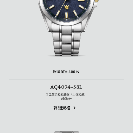
限量發售 400 枚
AQ4094-58L
手工藍染和紙錶盤（土佐和紙）
超級鈦™
詳細規格