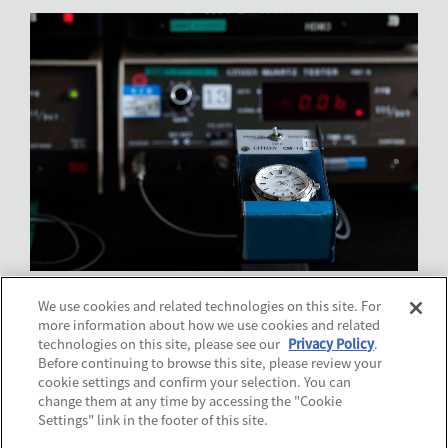
We use cookies and related technologies on this site. For
more information about how we use cookies and related
technologies on this site, please see our
Privacy Policy
.
Before continuing to browse this site, please review your
cookie settings and confirm your selection. You can
change them at any time by accessing the "Cookie
Settings" link in the footer of this site.