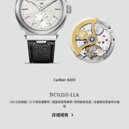
Caliber 0200
NC0210-11A
18K 白金錶圈 / 22卡黃金擺動陀 / 姫路黑棧革錶帶/ 透明錶殼底蓋 / 背面鐫刻限量時計編
號
詳細規格