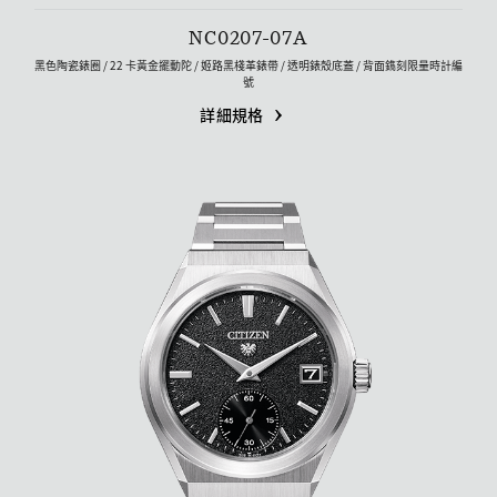
NC0207-07A
黑色陶瓷錶圈 / 22 卡黃金擺動陀 / 姬路黑棧革錶帶 / 透明錶殼底蓋 /​ 背面鐫刻限量時計編
號
詳細規格