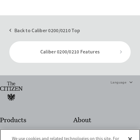
​​Back to Caliber 0200/0210 Top
Caliber 0200/0210 Features
Products
About
機械錶款
關於The CITIZEN
光動能年誤差±5秒
歷史
We use cookies and related technologies on this site. For