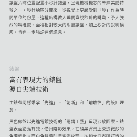
錶盤六時位置配置小秒針錶盤，呈現機械機芯的幹練美感特
徵之一。秒針給區分開來，從視覺上更感受到「秒」作為時
間單位的份量，這種結構教人瞬間直視秒針的跳動，予人強
烈的精確感。面積相對較大的附屬錶盤，加上秒針的銳利輪
廓，皆進一步強調這個訊息。
錶盤
富有表現力的錶盤
源自尖端技術
主錶盤同樣秉承「先進」、「創新」和「前瞻性」的設計理
念。
黑色錶盤以先進電鍍技術的「電鑄工藝」呈現沙紋圖案。錶
盤表面錯落有致，借用陰影效果，在純黑背景上營造微妙的
色調變化。而白色錶盤則呈雲海紋理，彷如大自然所打造的