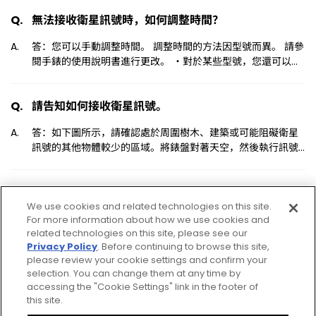
閏秒設定。 如果閏秒設定正確，請檢查手錶上指針的基準位
無法接收衛星訊號時，如何調整時間？
置。 手動訊號接收、閏秒設定以及檢查指針的基準位置的方法
因型號而異。 請參閱手錶的使用說明書進行更改。 ・對於某些
答：您可以手動調整時間。 調整時間的方法因型號而異。 請參
型號，您還可以使用簡易操作說明手冊。 使用說明書
閱手錶的使用說明書進行更改。 ・對於某些型號，您還可以使
http://www.citizenwatch-
用簡易操作說明手冊。 使用說明書
global.com/support/guide/manual_ct.html
http://www.citizenwatch-
請告知如何接收衛星訊號。
global.com/support/guide/manual_ct.html
答：如下圖所示，請確認處於周圍樹木、建築或可能阻礙衛星
訊號的其他物體較少的區域。將錶盤對著天空，然後執行訊號
接收。 理想情況下，如圖所示，當您嘗試接收衛星訊號時，您
正上方的天空應該開闊無阻。 &gt; ・受人體的影響，在手腕上
佩戴手錶會使訊號接收有難度。 ・訊號於手錶的錶盤面處被接
收。 ・訊號接收的最佳位置是上方沒有任何物體的區域，如戶
We use cookies and related technologies on this site.
9 cases
For more information about how we use cookies and
外。 ・不適合訊號接收的位置是上方有障礙物的區域，如以下
related technologies on this site, please see our
區域： 被建築物或丘陵包圍的空間 靠近手機基地台[幾十米內]
Privacy Policy
. Before continuing to browse this site,
多雲或多雨[特別是雷雨]的地方 上方有遮蓋的地方，如建築物
please review your cookie settings and confirm your
或者車輛中。
selection. You can change them at any time by
accessing the "Cookie Settings" link in the footer of
this site.
Privacy Policy
CSR Procurement Guideline