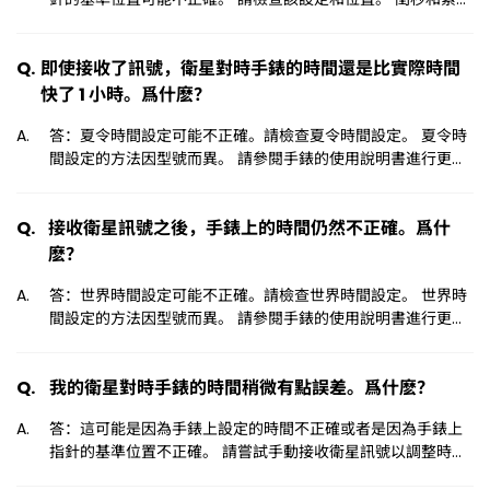
週期數設定以及檢查指針的基準位置的方法因型號而異。 請參
閱手錶的使用說明書進行更改。 ・對於某些型號，您還可以使
即使接收了訊號，衛星對時手錶的時間還是比實際時間
用簡易操作說明手冊。 使用說明書
http://www.citizenwatch-
快了 1 小時。爲什麽？
global.com/support/guide/manual_ct.html
答：夏令時間設定可能不正確。請檢查夏令時間設定。 夏令時
間設定的方法因型號而異。 請參閱手錶的使用說明書進行更
改。 ・對於某些型號，您還可以使用簡易操作說明手冊。 使用
說明書 http://www.citizenwatch-
接收衛星訊號之後，手錶上的時間仍然不正確。爲什
global.com/support/guide/manual_ct.html
麽？
答：世界時間設定可能不正確。請檢查世界時間設定。 世界時
間設定的方法因型號而異。 請參閱手錶的使用說明書進行更
改。 ・對於某些型號，您還可以使用簡易操作說明手冊。 使用
說明書 http://www.citizenwatch-
我的衛星對時手錶的時間稍微有點誤差。爲什麽？
global.com/support/guide/manual_ct.html
答：這可能是因為手錶上設定的時間不正確或者是因為手錶上
指針的基準位置不正確。 請嘗試手動接收衛星訊號以調整時
間。 如果在手動接收訊號後時間仍然不正確，請檢查手錶上的